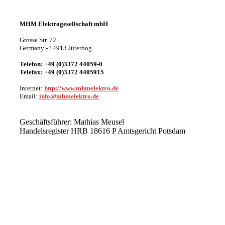
MHM Elektrogesellschaft mbH
Grosse Str.
72
Germany -
14913
Jüterbog
Telefon:
+49 (0)3372 44059-0
Telefax:
+49 (0)3372 4405915
Internet:
http://www.mhmelektro.de
Email:
info@mhmelektro.de
Geschäftsführer: Mathias Meusel
Handelsregister HRB 18616 P Amtsgericht Potsdam